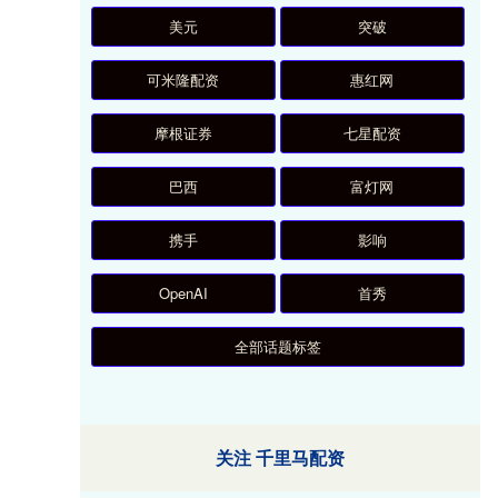
美元
突破
可米隆配资
惠红网
摩根证券
七星配资
巴西
富灯网
携手
影响
OpenAI
首秀
全部话题标签
关注 千里马配资