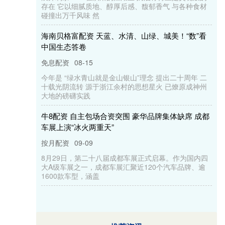
存在 它以细腻质地、醇厚后感、馥郁香气 与各种食材
碰撞出万千风味 然
海南贝格富配资 天蓝、水清、山绿、城美！“数”看
中国生态答卷
免息配资
08-15
今年是 “绿水青山就是金山银山”理念 提出二十周年 二
十载光阴流转 源于浙江余村的思想星火 已燎原成神州
大地的磅礴实践
牛8配资 自主包场合资突围 豪华品牌集体缺席 成都
车展上演“冰火两重天”
按月配资
09-09
8月29日，第二十八届成都车展正式启幕。作为国内四
大A级车展之一，成都车展汇聚近120个汽车品牌、逾
1600款车型，涵盖