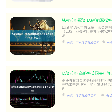
钱程策略配资 LG新能源拟
LG新能源公司首席执行官金东
（ESS）业务占比提升至40%
划....
来源：广东股票配资公司
分
亿资策略 高盛将英国央行降
高盛将其对英国央行降息时间的
并指出中东冲突可能引发通胀风
但....
来源：股票配资的公司
分