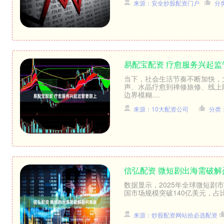
来源：安全炒股配资门户
分
易配宝配资 疗愈服务兴起监
当下，社会生活节奏不断加快，
声、水晶疗愈到禅修旅修、线上
边界模糊....
来源：10大配资公司
分类
信弘配资 微短剧出海需破解
数据显示，2025年全球微短剧
国市场规模突破140亿美元，占比
来源：炒股配资网站拾必选配资