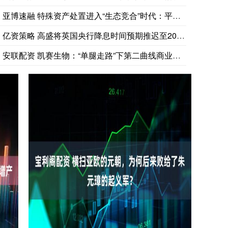
美国商品期货交易委员会（CFTC）数据显示，截至8月4日当周，纽
亚博速融 特殊资产处置进入“生态竞合”时代：平安银行探索破局
亿资策略 高盛将英国央行降息时间预期推迟至2027年
安联配资 凯赛生物：“单腿走路”下第二曲线商业化困局待解