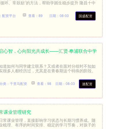
循环、常鼓励”的方法，帮助学困生稳步提升 隆昌十中
：配资平台
查看：89
日期：08-03
国盛配资
启心智，心向阳光共成长——汇贤·奉浦联合中学
知道如何与同学建立联系？又或者在面对分歧时不知如
实很多人都经历过，尤其是在青春期这个特殊的阶段。
分类：千里马配资
查看：98
日期：08-03
速配资
日常课业管理研究
日常课业管理，直接影响学习状态与长期习惯养成。随
业梳理、有序的时间安排、稳定的学习节奏，对孩子的