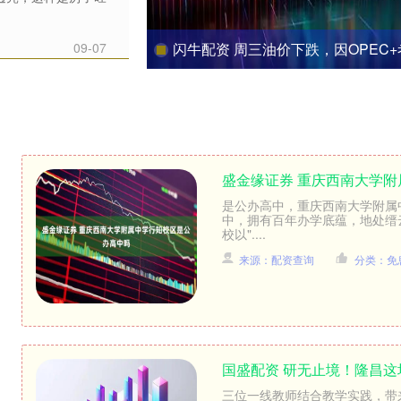
09-07
闪牛配资 周三油价下跌，因OPEC+考虑再次
盛金缘证券 重庆西南大学
是公办高中，重庆西南大学附属
中，拥有百年办学底蕴，地处缙
校以"....
来源：配资查询
分类：免
国盛配资 研无止境！隆昌这
三位一线教师结合教学实践，带