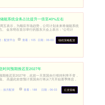
将储能系统业务占比提升一倍至40%左右
明周五表示，为顺应市场趋势，公司计划未来将储能系统
左右。 金东明在首尔举行的股东大会上表示：“公司计
类：配资平台
查看：105
日期：06-03
钱程策略配资
息时间预期推迟至2027年
预期推迟至2027年，此前一天英国央行维持利率不变，
险。 高盛此前曾预计英国央行将从7月开始逐季降息，
类：按月配资
查看：188
日期：06-03
亿资策略