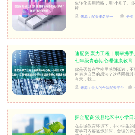
生转化实用策略，用“小步子、多
谭....
来源：配资排名第一
分类
速配资 聚力工程｜朋辈携手
七年级青春期心理健康教育
你是否曾在学校里感到孤独，不
何表达自己的想法？这些困扰其
今天，我....
来源：最大的合法配资平台
掘金配资 浚县地区中小学
在县域教育环境下，中小学生的
着学习内容逐步加深，合理的课