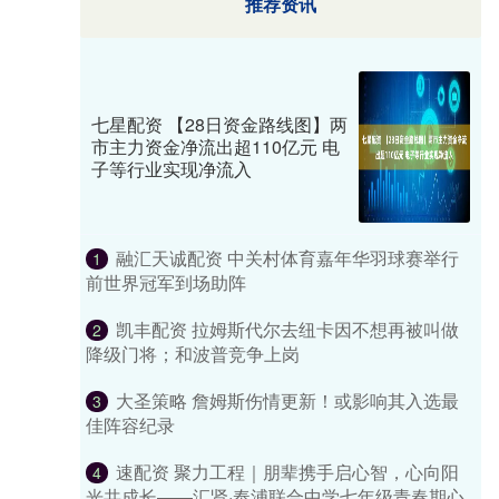
推荐资讯
七星配资 【28日资金路线图】两
市主力资金净流出超110亿元 电
子等行业实现净流入
融汇天诚配资 中关村体育嘉年华羽球赛举行
1
前世界冠军到场助阵
凯丰配资 拉姆斯代尔去纽卡因不想再被叫做
2
降级门将；和波普竞争上岗
大圣策略 詹姆斯伤情更新！或影响其入选最
3
佳阵容纪录
速配资 聚力工程｜朋辈携手启心智，心向阳
4
光共成长——汇贤·奉浦联合中学七年级青春期心