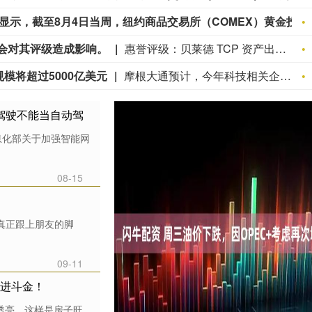
美国商品期货交易委员会（CFTC）数据显示，截至8月4日当周，纽约商品交易所（COMEX）黄金投机者将净多头头寸增加12,070手，至132,398手。
不会对其评级造成影响。
惠誉评级：贝莱德 TCP 资产出售事件不会对其评级造成影响。
模将超过5000亿美元
摩根大通预计，今年科技相关企业债券发行规模将超过5000亿美元。该行将2026年科技、媒体和电信行业债务发行规模预期从此前的4500亿美元上调至5400亿美元，理由是大型科技企业增加支出正在引领人工智能投资周期。摩根大通策略师埃丽卡·斯皮尔领衔的团队周五在报告认为，以芯片为支持的融资将成为支持AI基础设施建设的“下一个主要前沿领域”，到本十年末，其规模可能“扩大至数万亿美元”。摩根大通已识别出七个除目前已完成融资的六个项目之外的投资级数据中心融资机会，其中四个预计将来自甲骨文和OpenAI。该行预计，Meta Platforms将在公布第三季度财报后重返债券市场，而微软则被视为“最大的不确定因素”，可能自2017年以来首次向债券投资者融资。
助驾驶不能当自动驾
息化部关于加强智能网
08-15
真正跟上朋友的脚
09-11
日进斗金！
透亮，这样是房子旺