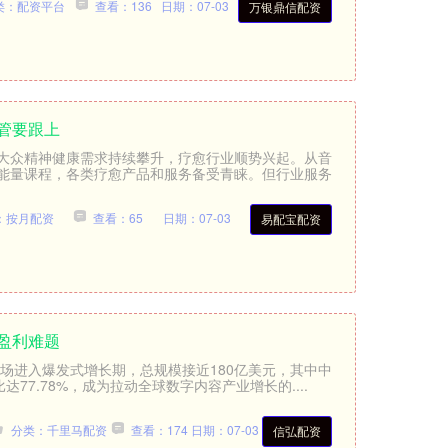
类：配资平台
查看：136
日期：07-03
万银鼎信配资
管要跟上
大众精神健康需求持续攀升，疗愈行业顺势兴起。从音
能量课程，各类疗愈产品和服务备受青睐。但行业服务
：按月配资
查看：65
日期：07-03
易配宝配资
盈利难题
市场进入爆发式增长期，总规模接近180亿美元，其中中
达77.78%，成为拉动全球数字内容产业增长的....
分类：千里马配资
查看：174
日期：07-03
信弘配资