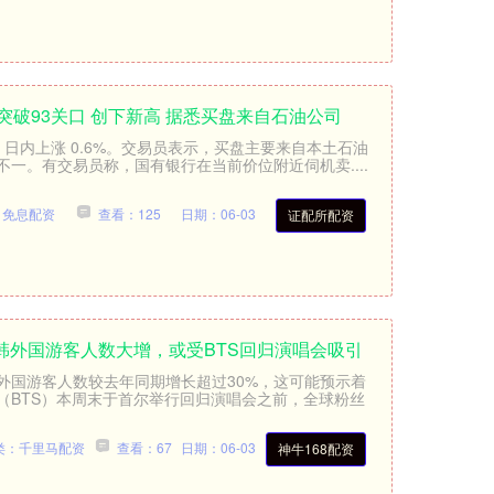
突破93关口 创下新高 据悉买盘来自石油公司
，日内上涨 0.6%。交易员表示，买盘主要来自本土石油
一。有交易员称，国有银行在当前价位附近伺机卖....
：免息配资
查看：125
日期：06-03
证配所配资
天访韩外国游客人数大增，或受BTS回归演唱会吸引
外国游客人数较去年同期增长超过30%，这可能预示着
（BTS）本周末于首尔举行回归演唱会之前，全球粉丝
类：千里马配资
查看：67
日期：06-03
神牛168配资