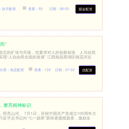
：按月配资
查看：55
日期：08-03
掘金配资
民”
形态的扩张与升级，也要求对人的创新创造、人与自然
现“人自由而全面的发展” 江西南昌西湖区桃花河右
分类：免息配资
查看：133
日期：07-03
优配资
范，擦亮精神标识
照亮山河。 7月1日，庆祝中国共产党成立105周年大
习近平总书记向“七一勋章”获得者颁授勋章，激励全