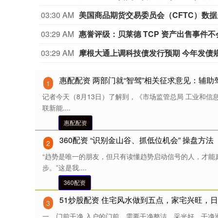
03:30 AM
03:29 AM
惠誉评级：贝莱德 TCP 资产出售事件
03:29 AM
摩根大通上调科技债发行预期 今年发债规
惠配配资 两部门就“智驾”相关征求意见：辅
1
记者今天（8月13日）了解到，《市场监管总局 工业和信
联新能....
惠配配资
360配资 “识别金山谷、抓低位机会” 操盘方法
2
“趋势是唯一的朋友，但只有读懂趋势启动信号的人，才能
步。”这是我....
360配资
51炒股配资 住宅风水做到五点，家宅兴旺，
3
一、门前干净 入户的门前，需要干净整洁，采光好，干净