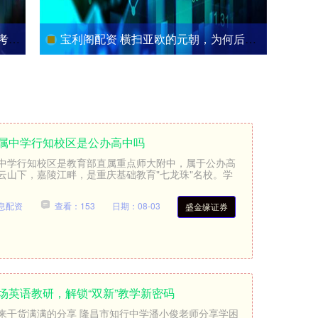
增产
宝利阁配资 横扫亚欧的元朝，为何后来败给了朱元璋的起义军？
附属中学行知校区是公办高中吗
中学行知校区是教育部直属重点师大附中，属于公办高
云山下，嘉陵江畔，是重庆基础教育"七龙珠"名校。学
息配资
查看：153
日期：08-03
盛金缘证券
场英语教研，解锁“双新”教学新密码
来干货满满的分享 隆昌市知行中学潘小俊老师分享学困