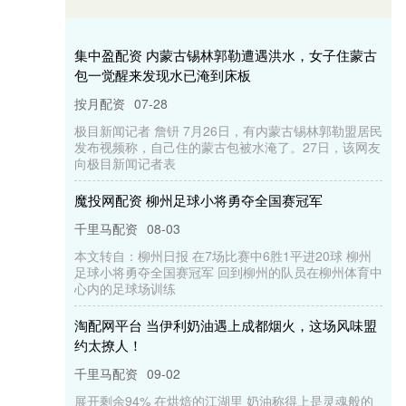
集中盈配资 内蒙古锡林郭勒遭遇洪水，女子住蒙古
包一觉醒来发现水已淹到床板
按月配资
07-28
极目新闻记者 詹钘 7月26日，有内蒙古锡林郭勒盟居民
发布视频称，自己住的蒙古包被水淹了。27日，该网友
向极目新闻记者表
魔投网配资 柳州足球小将勇夺全国赛冠军
千里马配资
08-03
本文转自：柳州日报 在7场比赛中6胜1平进20球 柳州
足球小将勇夺全国赛冠军 回到柳州的队员在柳州体育中
心内的足球场训练
淘配网平台 当伊利奶油遇上成都烟火，这场风味盟
约太撩人！
千里马配资
09-02
展开剩余94% 在烘焙的江湖里 奶油称得上是灵魂般的