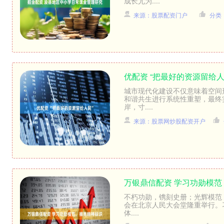
成长尤为....
来源：股票配资门户
分类
优配资 “把最好的资源留给人
城市现代化建设不仅意味着空间
和谐共生进行系统性重塑，最终实
岸，寸....
来源：股票网炒股配资开户
万银鼎信配资 学习功勋模
不朽功勋，镌刻史册；光辉模范，
会在北京人民大会堂隆重举行。
体....