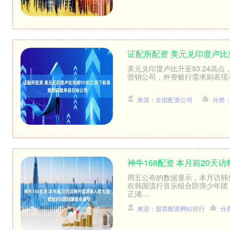
证配所配资 美元兑印度卢比
美元兑印度卢比升至93.24高点
营销公司，外资银行需求则表现不
来源：全国配资公司
分类
神牛168配资 本月前20
周五公布的数据显示，本月访韩
在韩国流行音乐组合防弹少年团
正涌....
来源：股票配资网站排行
分